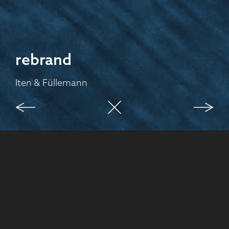
rebrand
Iten & Füllemann
case study
Ausgangslage
text